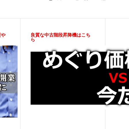
援や
良質な中古階段昇降機はこち
ら