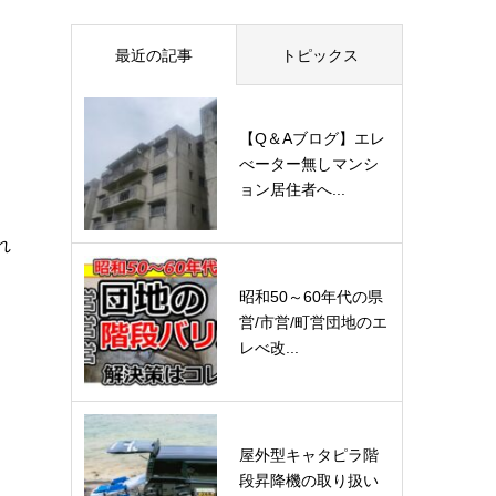
最近の記事
トピックス
【Q＆Aブログ】エレ
べーター無しマンシ
ョン居住者へ...
れ
昭和50～60年代の県
営/市営/町営団地のエ
レべ改...
屋外型キャタピラ階
段昇降機の取り扱い