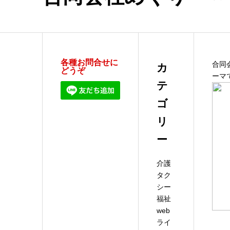
各種お問合せに
合同会
カ
どうぞ
ーマ
テ
ゴ
リ
ー
介護
タク
シー
福祉
web
ライ