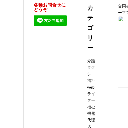
各種お問合せに
合同会
カ
どうぞ
ーマ
テ
ゴ
リ
ー
介護
タク
シー
福祉
web
ライ
ター
福祉
機器
代理
店