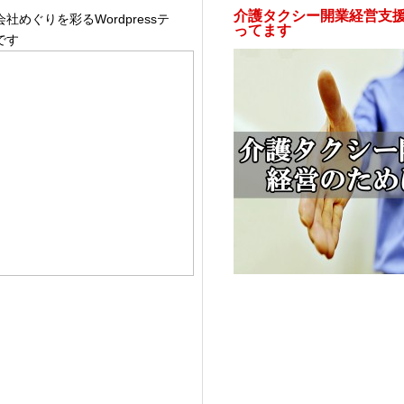
介護タクシー開業経営支
社めぐりを彩るWordpressテ
ってます
です