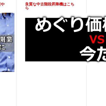
援や
良質な中古階段昇降機はこち
ら