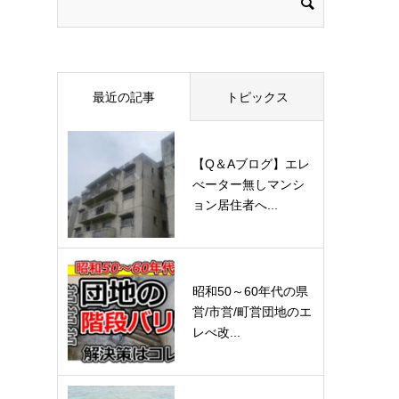
最近の記事
トピックス
【Q＆Aブログ】エレ
べーター無しマンシ
ョン居住者へ...
昭和50～60年代の県
営/市営/町営団地のエ
レべ改...